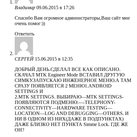
Владимир
09.06.2015 в 17:26
Спасибо Вам огромное администраторы,Ваш сайт мне
очень помог:))
Ответить
СЕРГЕЙ
15.06.2015 в 12:35
ДОБРЫЙ ДЕНЬ.СДЕЛАЛ ВСЕ КАК ОПИСАНО.
СКАЧАЛ MTK Engineer Mode ВСТАВИЛ ДРУГУЮ
СИМКУ.ЗАПУСКАЮ ИНЖЕНЕРНОЕ МЕНЮ.А ТАМ
СРАЗУ ПОЯВЛЯЕТСЯ 2 МЕНЮ1.ANDROID
SETTINGS И
2.MTK SETTINGS. ВЫБИРАЮ—MTK SETTINGS-
ПОЯВЛЯЮТСЯ ПОДМЕНЮ:—-TELEPHONY-
CONNECTIVITY—HARDWARE TESTING—
LOCATION—LOG AND DEBUGGING—OTHERS. И
НИ В ОДНОМ ИЗ НИХ(ДАЖЕ В ПОДПУНКТАХ)
ДАЖЕ БЛИЗКО НЕТ ПУНКТА Simme Lock. ГДЕ ЖЕ
ОН?