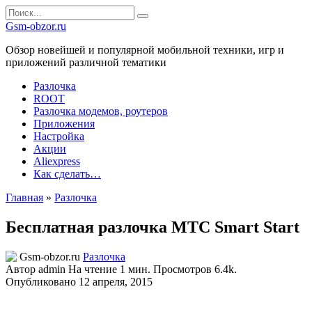
Перейти
Search
к
for:
Gsm-obzor.ru
содержанию
Обзор новейшей и популярной мобильной техники, игр и
приложений различной тематики
Разлочка
ROOT
Разлочка модемов, роутеров
Приложения
Настройка
Акции
Aliexpress
Как сделать…
Главная
»
Разлочка
Бесплатная разлочка МТС Smart Start
Разлочка
Автор
admin
На чтение
1 мин.
Просмотров
6.4k.
Опубликовано
12 апреля, 2015