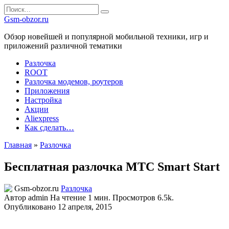
Перейти
Search
к
for:
Gsm-obzor.ru
содержанию
Обзор новейшей и популярной мобильной техники, игр и
приложений различной тематики
Разлочка
ROOT
Разлочка модемов, роутеров
Приложения
Настройка
Акции
Aliexpress
Как сделать…
Главная
»
Разлочка
Бесплатная разлочка МТС Smart Start
Разлочка
Автор
admin
На чтение
1 мин.
Просмотров
6.5k.
Опубликовано
12 апреля, 2015