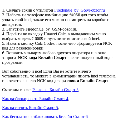
1. Скачать архив с утилитой
Firedongle_by_GSM-obzor.ru
2. Набрать на телефоне комбинацию *#06# для того чтобы
узнать свой imei, также его можно посмотреть на коробке с
аппаратом.
3. Запустить Firedongle_by_GSM-obzor.ru.
4. Перейти во вкладку Huawei Calc, в выпадающем меню
выбрать модель G6609 и чуть ниже вписать свой imei.
5. Нажать кнопку Calc Codes, после чего сформируется NCK
код для разблокировки.
6. Вставить sim-карту любого другого оператора и в окне
запроса
NCK кода Билайн Смарт
ввести полученный код в
программе.
Вот собственно и всё! Если Вы не хотите ничего
устанавливать, то можете в комментарии писать imei телефона
и в ответ я вышлю NCK код для
разлочки Билайн Смарт
.
Смотрим также:
Разлочка Билайн Смарт 3
,
Как разблокировать Билайн Смарт 4
,
Как разлочить Билайн Смарт 5
,
Как бесплатно разблокировать Билайн Смарт 6