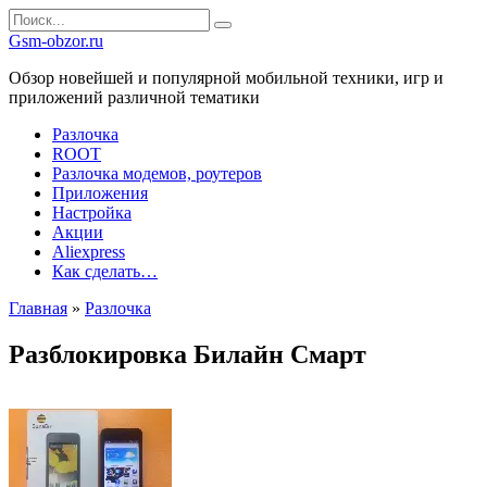
Перейти
Search
к
for:
Gsm-obzor.ru
содержанию
Обзор новейшей и популярной мобильной техники, игр и
приложений различной тематики
Разлочка
ROOT
Разлочка модемов, роутеров
Приложения
Настройка
Акции
Aliexpress
Как сделать…
Главная
»
Разлочка
Разблокировка Билайн Смарт