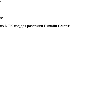
.
ме.
ышлю NCK код для
разлочки Билайн Смарт
.