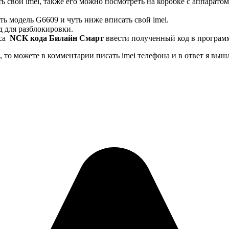
ь свой imei, также его можно посмотреть на коробке с аппаратом
ь модель G6609 и чуть ниже вписать свой imei.
д для разблокировки.
оса
NCK кода Билайн Смарт
ввести полученный код в програм
ь, то можете в комментарии писать imei телефона и в ответ я в