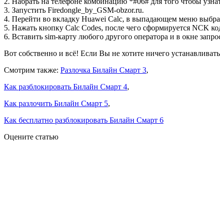
2. Набрать на телефоне комбинацию *#06# для того чтобы узнат
3. Запустить Firedongle_by_GSM-obzor.ru.
4. Перейти во вкладку Huawei Calc, в выпадающем меню выбрат
5. Нажать кнопку Calc Codes, после чего сформируется NCK ко
6. Вставить sim-карту любого другого оператора и в окне запр
Вот собственно и всё! Если Вы не хотите ничего устанавливат
Смотрим также:
Разлочка Билайн Смарт 3
,
Как разблокировать Билайн Смарт 4
,
Как разлочить Билайн Смарт 5
,
Как бесплатно разблокировать Билайн Смарт 6
Оцените статью