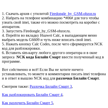
1. Скачать архив с утилитой
Firedongle_by_GSM-obzor.ru
2. Набрать на телефоне комбинацию *#06# для того чтобы
узнать свой imei, также его можно посмотреть на коробке с
аппаратом.
3. Запустить Firedongle_by_GSM-obzor.ru.
4. Перейти во вкладку Huawei Calc, в выпадающем меню
выбрать модель G6609 и чуть ниже вписать свой imei.
5. Нажать кнопку Calc Codes, после чего сформируется NCK
код для разблокировки.
6. Вставить sim-карту любого другого оператора и в окне
запроса
NCK кода Билайн Смарт
ввести полученный код в
программе.
Вот собственно и всё! Если Вы не хотите ничего
устанавливать, то можете в комментарии писать imei телефона
и в ответ я вышлю NCK код для
разлочки Билайн Смарт
.
Смотрим также:
Разлочка Билайн Смарт 3
,
Как разблокировать Билайн Смарт 4
,
Как разлочить Билайн Смарт 5
,