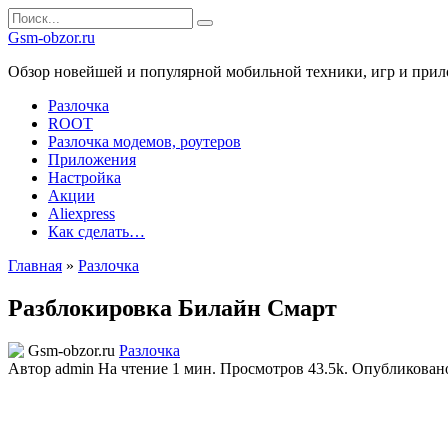
Перейти
Search
к
for:
Gsm-obzor.ru
содержанию
Обзор новейшей и популярной мобильной техники, игр и при
Разлочка
ROOT
Разлочка модемов, роутеров
Приложения
Настройка
Акции
Aliexpress
Как сделать…
Главная
»
Разлочка
Разблокировка Билайн Смарт
Разлочка
Автор
admin
На чтение
1 мин.
Просмотров
43.5k.
Опубликован