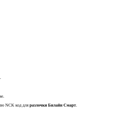
.
ме.
ышлю NCK код для
разлочки Билайн Смарт
.