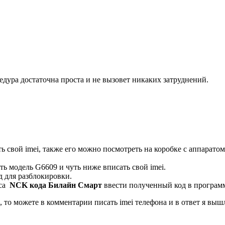
едура достаточна проста и не вызовет никаких затруднений.
ь свой imei, также его можно посмотреть на коробке с аппаратом
ь модель G6609 и чуть ниже вписать свой imei.
д для разблокировки.
оса
NCK кода Билайн Смарт
ввести полученный код в програм
ь, то можете в комментарии писать imei телефона и в ответ я в