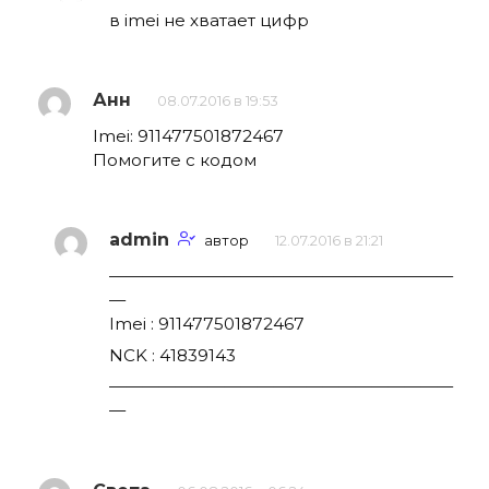
в imei не хватает цифр
Анн
08.07.2016 в 19:53
Imei: 911477501872467
Помогите с кодом
admin
автор
12.07.2016 в 21:21
—————————————————————
—
Imei : 911477501872467
NCK : 41839143
—————————————————————
—