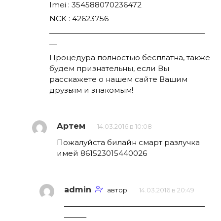
Imei : 354588070236472
NCK : 42623756
—————————————————————
—
Процедура полностью бесплатна, также
будем признательны, если Вы
расскажете о нашем сайте Вашим
друзьям и знакомым!
Артем
14.03.2016 в 10:08
Пожалуйста билайн смарт разлучка
имей 861523015440026
admin
автор
14.03.2016 в 20:49
———————————————————
———