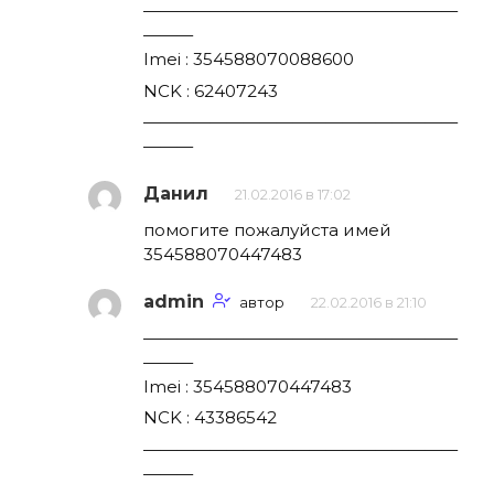
———————————————————
———
Imei : 354588070088600
NCK : 62407243
———————————————————
———
Данил
21.02.2016 в 17:02
помогите пожалуйста имей
354588070447483
admin
автор
22.02.2016 в 21:10
———————————————————
———
Imei : 354588070447483
NCK : 43386542
———————————————————
———