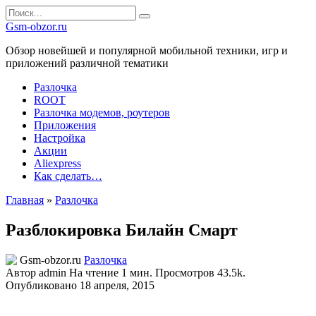
Перейти
Search
к
for:
Gsm-obzor.ru
содержанию
Обзор новейшей и популярной мобильной техники, игр и
приложений различной тематики
Разлочка
ROOT
Разлочка модемов, роутеров
Приложения
Настройка
Акции
Aliexpress
Как сделать…
Главная
»
Разлочка
Разблокировка Билайн Смарт
Разлочка
Автор
admin
На чтение
1 мин.
Просмотров
43.5k.
Опубликовано
18 апреля, 2015