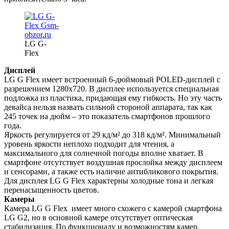
LG G-
Flex
Дисплей
LG G Flex имеет встроенный 6-дюймовый POLED-дисплей с
разрешением 1280х720. В дисплее используется специальная
подложка из пластика, придающая ему гибкость. Но эту часть
девайса нельзя назвать сильной стороной аппарата, так как
245 точек на дюйм – это показатель смартфонов прошлого
года.
Яркость регулируется от 29 кд/м² до 318 кд/м². Минимальный
уровень яркости неплохо подходит для чтения, а
максимального для солнечной погоды вполне хватает. В
смартфоне отсутствует воздушная прослойка между дисплеем
и сенсорами, а также есть наличие антибликового покрытия.
Для дисплея LG G Flex характерны холодные тона и легкая
перенасыщенность цветов.
Камеры
Камера LG G Flex имеет много схожего с камерой смартфона
LG G2, но в основной камере отсутствует оптическая
стабилизация. По функционалу и возможностям камер,