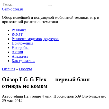
Перейти
Search
к
for:
Gsm-obzor.ru
содержанию
Обзор новейшей и популярной мобильной техники, игр и
приложений различной тематики
Разлочка
ROOT
Разлочка модемов, роутеров
Приложения
Настройка
Акции
Aliexpress
Как сделать…
Главная
»
Обзоры
Обзор LG G Flex — первый блин
отнюдь не комом
Автор
admin
На чтение
4 мин.
Просмотров
539
Опубликовано
29 мая, 2014