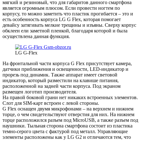
мягкий и резиновый, что для габаритов данного смартфона
является огромным плюсом. Если провести ногтем по
корпусу, то можно заметить что пластик прогибается – это и
есть особенность корпуса LG G Flex, которая помогает
девайсу затягивать мелкие трещины и изъяны. Сверху корпус
обклеен ели заметной пленкой, благодаря которой и была
осуществлена данная функция.
LG G-Flex
На фронтальной части корпуса G Flex присутствует камера,
датчики приближения и освещенности, LED-индикатор и
прорезь под динамик. Также аппарат имеет световой
индикатор, который разместили на клавише питания,
расположенной на задней части корпуса. Под экраном
размещен логотип производителя.
На правой боковой грани нет никаких встроенных элементов.
Слот для SIM-карт встроен с левой стороны.
G Flex оснащен двумя микрофонами – на верхнем и нижнем
торце, о чем свидетельствуют отверстия для них. На нижнем
торце расположился разъем под MicroUSB, а также разъем под
наушники. Тыльная сторона смартфона состоит из пластика
темно-серого цвета с фактурой под металл. Управляющие
элементы расположены как у LG G2 и отличаются тем, что