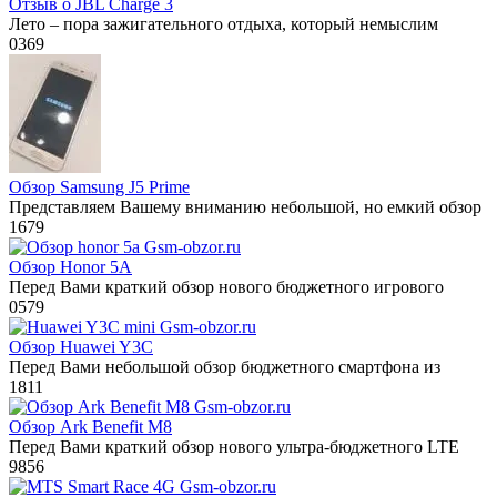
Отзыв о JBL Charge 3
Лето – пора зажигательного отдыха, который немыслим
0
369
Обзор Samsung J5 Prime
Представляем Вашему вниманию небольшой, но емкий обзор
1
679
Обзор Honor 5A
Перед Вами краткий обзор нового бюджетного игрового
0
579
Обзор Huawei Y3C
Перед Вами небольшой обзор бюджетного смартфона из
1
811
Обзор Ark Benefit M8
Перед Вами краткий обзор нового ультра-бюджетного LTE
9
856