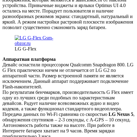
устройства. Привычные виджеты и ярлыки Optimus UI 4.0
остались на месте. Порадует пользователя и наличие
разнообразных режимов экрана: стандартный, натуральный и
яркий. А режим настройки растровой плоскости изображения
позволит существенно сэкономить заряд батареи.
LG G-Flex
Аппаратная платформа
Девайс оснастили процессором Qualcomm Snapdragon 800. LG
G Flex практически ничем не отличается от LG G2 по
аппаратной части. Размер встроенной памяти не является
исключением. Данный аппарат поддерживает подключение
Flash-накопителей.
По результатам бенчмарков, производительность G Flex имеет
одну из лучших среди подобных по характеристикам
девайсов. Радует наличие всевозможных аудио и видео
кодеков, а также функционал стандартного видеоплеера.
Передача данных по Wi-Fi сравнима со скоростью
LG Nexus 5
,
обнаружения спутников – 2-3 секунды, с A-GPS – 10 секунд.
Автономность работы также на высоте. При работе в
Интернете батареи хватает на 9 часов. Время зарядки
приблизительно 3 часа.