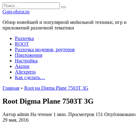
Перейти
Search
к
for:
Gsm-obzor.ru
содержанию
Обзор новейшей и популярной мобильной техники, игр и
приложений различной тематики
Разлочка
ROOT
Разлочка модемов, роутеров
Приложения
Настройка
Акции
Aliexpress
Как сделать…
Главная
»
Root на Digma Plane 7503T 3G
Root Digma Plane 7503T 3G
Автор
admin
На чтение
1 мин.
Просмотров
151
Опубликовано
29 мая, 2016