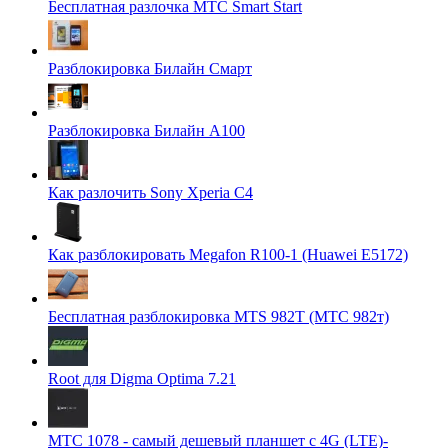
Бесплатная разлочка МТС Smart Start
Разблокировка Билайн Смарт
Разблокировка Билайн А100
Как разлочить Sony Xperia С4
Как разблокировать Megafon R100-1 (Huawei E5172)
Бесплатная разблокировка MTS 982T (МТС 982т)
Root для Digma Optima 7.21
МТС 1078 - самый дешевый планшет с 4G (LTE)-