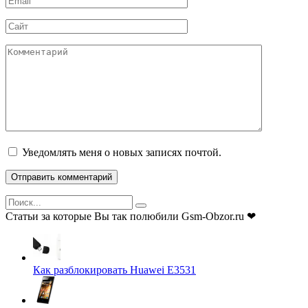
*
Сайт
Комментарий
Уведомлять меня о новых записях почтой.
Search
for:
Статьи за которые Вы так полюбили Gsm-Obzor.ru ❤
Как разблокировать Huawei E3531